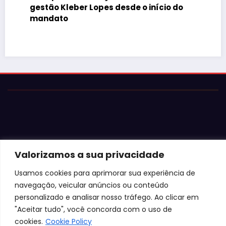
gestão Kleber Lopes desde o início do
mandato
Valorizamos a sua privacidade
© 2026 Jota Neves. Todos os direitos reservados.  

Conteúdo protegido por lei. A cópia ou reprodução sem 
Usamos cookies para aprimorar sua experiência de
autorização expressa está sujeita às penalidades 
navegação, veicular anúncios ou conteúdo
legais.
personalizado e analisar nosso tráfego. Ao clicar em
"Aceitar tudo", você concorda com o uso de
cookies.
Cookie Policy