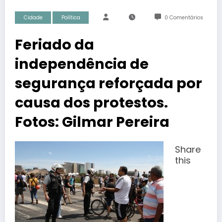
Cidade
Política
0 Comentários
Feriado da
independência de
segurança reforçada por
causa dos protestos.
Fotos: Gilmar Pereira
Share
this