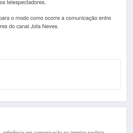
os telespectadores.
te para o modo como ocorre a comunicação entre
res do canal Jota Neves.
, referência em comunicação no interior paulista,