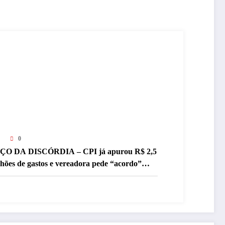
0
ÇO DA DISCÓRDIA – CPI já apurou R$ 2,5
lhões de gastos e vereadora pede “acordo”
ra aprovar R$ 9,5 milhões