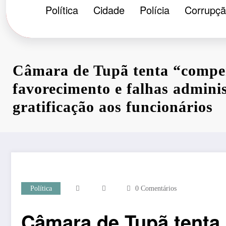
Política
Cidade
Polícia
Corrupç
Câmara de Tupã tenta “compe
favorecimento e falhas admini
gratificação aos funcionários
Política
0 Comentários
Câmara de Tupã tenta