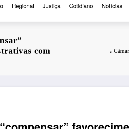
ão
Regional
Justiça
Cotidiano
Notícias
nsar”
strativas com
Câmara
 “compensar” favorecimen