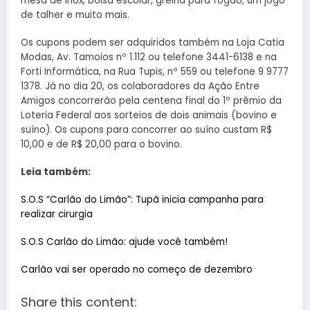
mesa de inox, bolsa escolar, grelha para fogão, um jogo
de talher e muito mais.
Os cupons podem ser adquiridos também na Loja Catia
Modas, Av. Tamoios nº 1.112 ou telefone 3441-6138 e na
Forti Informática, na Rua Tupis, nº 559 ou telefone 9 9777
1378. Já no dia 20, os colaboradores da Ação Entre
Amigos concorrerão pela centena final do 1º prêmio da
Loteria Federal aos sorteios de dois animais (bovino e
suíno). Os cupons para concorrer ao suíno custam R$
10,00 e de R$ 20,00 para o bovino.
Leia também:
S.O.S “Carlão do Limão”: Tupã inicia campanha para
realizar cirurgia
S.O.S Carlão do Limão: ajude você também!
Carlão vai ser operado no começo de dezembro
Share this content: