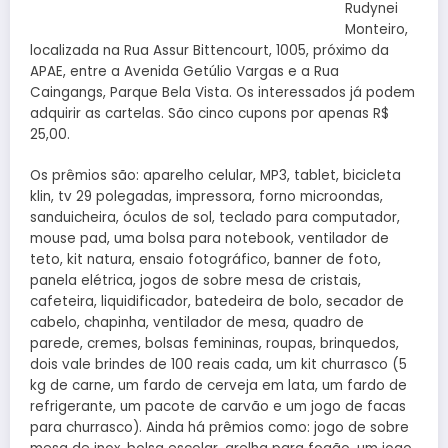
Rudynei
Monteiro,
localizada na Rua Assur Bittencourt, 1005, próximo da
APAE, entre a Avenida Getúlio Vargas e a Rua
Caingangs, Parque Bela Vista. Os interessados já podem
adquirir as cartelas. São cinco cupons por apenas R$
25,00.
Os prêmios são: aparelho celular, MP3, tablet, bicicleta
klin, tv 29 polegadas, impressora, forno microondas,
sanduicheira, óculos de sol, teclado para computador,
mouse pad, uma bolsa para notebook, ventilador de
teto, kit natura, ensaio fotográfico, banner de foto,
panela elétrica, jogos de sobre mesa de cristais,
cafeteira, liquidificador, batedeira de bolo, secador de
cabelo, chapinha, ventilador de mesa, quadro de
parede, cremes, bolsas femininas, roupas, brinquedos,
dois vale brindes de 100 reais cada, um kit churrasco (5
kg de carne, um fardo de cerveja em lata, um fardo de
refrigerante, um pacote de carvão e um jogo de facas
para churrasco). Ainda há prêmios como: jogo de sobre