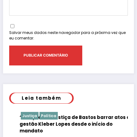
Salvar meus dados neste navegador para a próxima vez que
eu comentar.
Leia também
Justiça
Política
“É de praxe”: Justiça de Bastos barrar atos da
gestão Kleber Lopes desde o início do
mandato