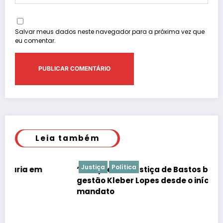
Salvar meus dados neste navegador para a próxima vez que
eu comentar.
Leia também
Justiça
Política
“É de praxe”: Justiça de Bastos barrar atos da
gestão Kleber Lopes desde o início do
mandato