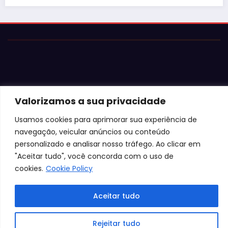
Valorizamos a sua privacidade
© 2026 Jota Neves. Todos os direitos reservados.  

Conteúdo protegido por lei. A cópia ou reprodução sem 
Usamos cookies para aprimorar sua experiência de
autorização expressa está sujeita às penalidades 
navegação, veicular anúncios ou conteúdo
legais.
personalizado e analisar nosso tráfego. Ao clicar em
"Aceitar tudo", você concorda com o uso de
cookies.
Cookie Policy
Aceitar tudo
Rejeitar tudo