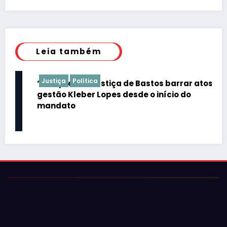
Leia também
Justiça
Política
“É de praxe”: Justiça de Bastos barrar atos da
gestão Kleber Lopes desde o início do
mandato