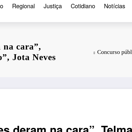
ão
Regional
Justiça
Cotidiano
Notícias
 na cara”,
Concurso públ
o”, Jota Neves
es deram na cara”, Telma