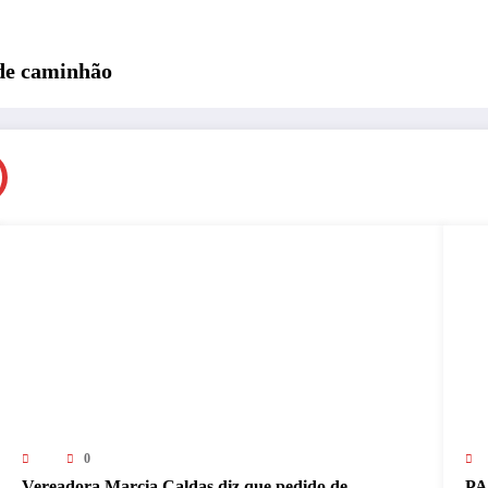
 de caminhão
0
Vereadora Marcia Caldas diz que pedido de
PA