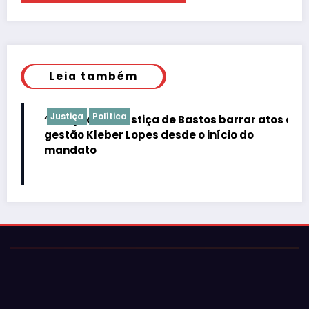
Leia também
Justiça
Política
“É de praxe”: Justiça de Bastos barrar atos da
gestão Kleber Lopes desde o início do
mandato