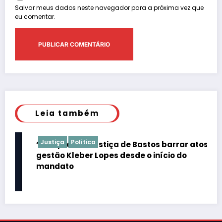
Salvar meus dados neste navegador para a próxima vez que
eu comentar.
Leia também
Justiça
Política
“É de praxe”: Justiça de Bastos barrar atos da
gestão Kleber Lopes desde o início do
mandato