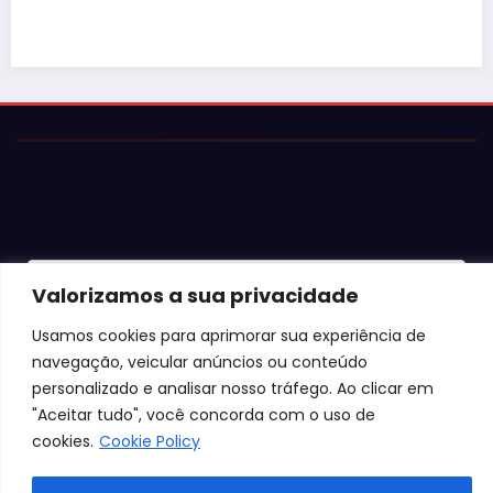
© 2026 Jota Neves. Todos os direitos reservados.  

Valorizamos a sua privacidade
Conteúdo protegido por lei. A cópia ou reprodução sem 
autorização expressa está sujeita às penalidades 
Usamos cookies para aprimorar sua experiência de
legais.
navegação, veicular anúncios ou conteúdo
personalizado e analisar nosso tráfego. Ao clicar em
"Aceitar tudo", você concorda com o uso de
cookies.
Cookie Policy