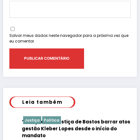
Salvar meus dados neste navegador para a próxima vez que
eu comentar.
Leia também
Justiça
Política
“É de praxe”: Justiça de Bastos barrar atos da
gestão Kleber Lopes desde o início do
mandato