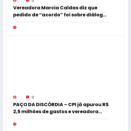
0
Vereadora Marcia Caldas diz que
pedido de “acordo” foi sobre diálogo
institucional
0
PAÇO DA DISCÓRDIA – CPI já apurou R$
2,5 milhões de gastos e vereadora
pede “acordo” para aprovar R$ 9,5
milhões