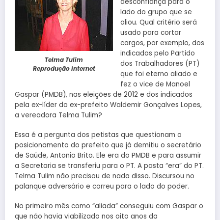
desconfiança para o
lado do grupo que se
aliou. Qual critério será
usado para cortar
cargos, por exemplo, dos
indicados pelo Partido
Telma Tulim
dos Trabalhadores (PT)
Reprodução internet
que foi eterno aliado e
fez o vice de Manoel
Gaspar (PMDB), nas eleições de 2012 e dos indicados
pela ex-líder do ex-prefeito Waldemir Gonçalves Lopes,
a vereadora Telma Tulim?
Essa é a pergunta dos petistas que questionam o
posicionamento do prefeito que já demitiu o secretário
de Saúde, Antonio Brito. Ele era do PMDB e para assumir
a Secretaria se transferiu para o PT. A pasta “era” do PT.
Telma Tulim não precisou de nada disso. Discursou no
palanque adversário e correu para o lado do poder.
No primeiro mês como “aliada” conseguiu com Gaspar o
que não havia viabilizado nos oito anos da