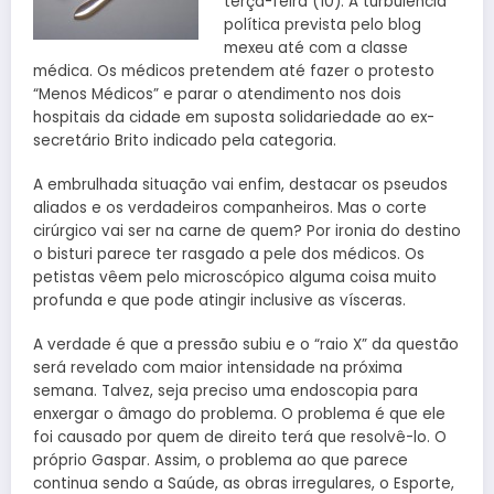
terça-feira (10). A turbulência
política prevista pelo blog
mexeu até com a classe
médica. Os médicos pretendem até fazer o protesto
“Menos Médicos” e parar o atendimento nos dois
hospitais da cidade em suposta solidariedade ao ex-
secretário Brito indicado pela categoria.
A embrulhada situação vai enfim, destacar os pseudos
aliados e os verdadeiros companheiros. Mas o corte
cirúrgico vai ser na carne de quem? Por ironia do destino
o bisturi parece ter rasgado a pele dos médicos. Os
petistas vêem pelo microscópico alguma coisa muito
profunda e que pode atingir inclusive as vísceras.
A verdade é que a pressão subiu e o “raio X” da questão
será revelado com maior intensidade na próxima
semana. Talvez, seja preciso uma endoscopia para
enxergar o âmago do problema. O problema é que ele
foi causado por quem de direito terá que resolvê-lo. O
próprio Gaspar. Assim, o problema ao que parece
continua sendo a Saúde, as obras irregulares, o Esporte,