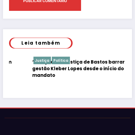
Leia também
Justiça
Política
“É de praxe”: Justiça de Bastos barrar atos da
gestão Kleber Lopes desde o início do
mandato