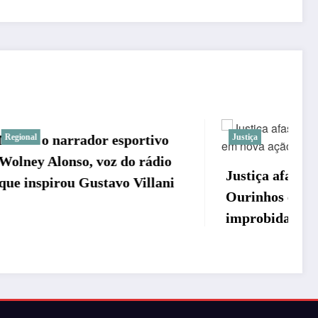
rtivo
Justiça
rádio
Justiça afasta prefeito de
illani
Ourinhos em nova ação de
improbidade