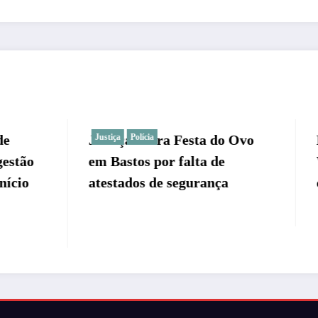
barra Festa do Ovo
ícia
Morre o narrador espo
Regional
s por falta de
Wolney Alonso, voz do 
s de segurança
que inspirou Gustavo V