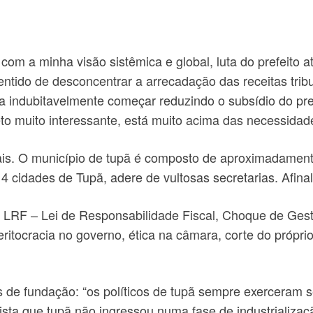
com a minha visão sistêmica e global, luta do prefeito
ntido de desconcentrar a arrecadação das receitas tribut
ia indubitavelmente começar reduzindo o subsídio do pre
o muito interessante, está muito acima das necessidad
ais. O município de tupã é composto de aproximadamente
cidades de Tupã, adere de vultosas secretarias. Afinal, 
 LRF – Lei de Responsabilidade Fiscal, Choque de Gestã
tocracia no governo, ética na câmara, corte do próprio 
os de fundação: “os políticos de tupã sempre exerceram
ta que tupã não ingressou numa fase de industrializaç