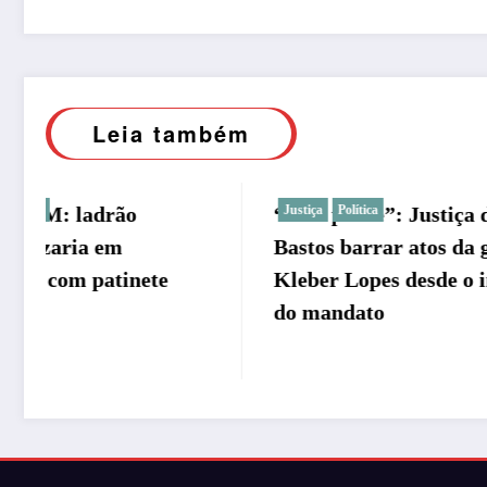
Leia também
“É de praxe”: Justiça de
Justiça
Política
Justiça 
Justiça
Pol
Bastos barrar atos da gestão
em Basto
Kleber Lopes desde o início
atestado
do mandato