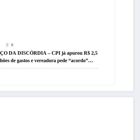
0
ÇO DA DISCÓRDIA – CPI já apurou R$ 2,5
lhões de gastos e vereadora pede “acordo”
ra aprovar R$ 9,5 milhões