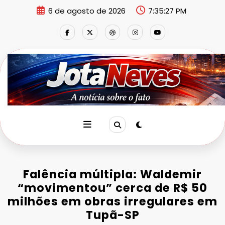
Pular
6 de agosto de 2026
7:35:28 PM
para
o
conteúdo
Falência múltipla: Waldemir
“movimentou” cerca de R$ 50
milhões em obras irregulares em
Tupã-SP