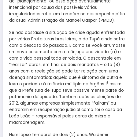
de “planejamento” ou essa ação eventualmente
intencional por causa das possíveis várias
irregularidades refletem também no desempenho pífio
da atual Administração de Manoel Gaspar (PMDB).
Se não bastasse a situação de crise aguda enfrentada
por várias Prefeituras brasileiras, a de Tupã ainda sofre
com o descaso do passado. É como se você arrumasse
um novo casamento com o cônjuge endividado (a) e
com a vida pessoal toda enrolada. O descontrole em
“realizar” obras, em final de dois mandatos – oito (8)
anos com a reeleição só pode ter relação com uma
doença sintomática: aquela que é sintoma de outra e
leva o paciente à falência múltipla de órgãos. É assim
que a Prefeitura de Tupã teve possivelmente parte do
patrimônio delapidado. Também após as eleições de
2012, algumas empresas simplesmente “faliram” ou
entraram em recuperação judicial como foi o caso da
Leão Leão – responsável pelas obras de micro e
macrodrenagem.
Num lapso temporal de dois (2) anos, Waldemir