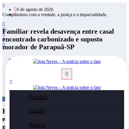
Pular
×
6 de agosto de 2026
para
Compromisso com a verdade, a justiça e a imparcialidade.
o
conteúdo
Familiar revela desavença entre casal
encontrado carbonizado e suposto
morador de Parapuã-SP
Página inicial
Polícia
Familiar revela desavença entre casal encontrado carbonizado
e suposto morador de Parapuã-SP
Política
Polícia
0 Comentários
Familiar revela desavença entre casal
Cidade
encontrado carbonizado e suposto
Polícia
morador de Parapuã-SP