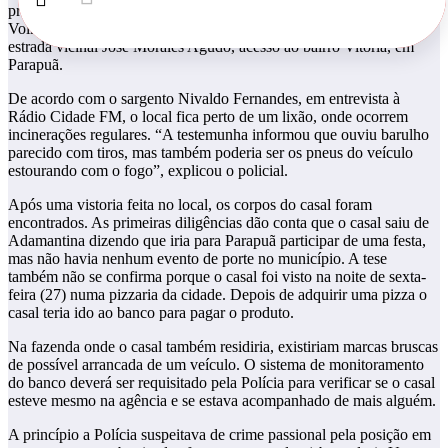
presenciou por volta das 4h30 da madrugada deste sábado (28) o
Volkswagem Saveiro, placas de Adamantina pegando fogo na
estrada vicinal José Morales Agudo, acesso ao bairro Vitória, em
Parapuã.
De acordo com o sargento Nivaldo Fernandes, em entrevista à
Rádio Cidade FM, o local fica perto de um lixão, onde ocorrem
incinerações regulares. “A testemunha informou que ouviu barulho
parecido com tiros, mas também poderia ser os pneus do veículo
estourando com o fogo”, explicou o policial.
Após uma vistoria feita no local, os corpos do casal foram
encontrados. As primeiras diligências dão conta que o casal saiu de
Adamantina dizendo que iria para Parapuã participar de uma festa,
mas não havia nenhum evento de porte no município. A tese
também não se confirma porque o casal foi visto na noite de sexta-
feira (27) numa pizzaria da cidade. Depois de adquirir uma pizza o
casal teria ido ao banco para pagar o produto.
Na fazenda onde o casal também residiria, existiriam marcas bruscas
de possível arrancada de um veículo. O sistema de monitoramento
do banco deverá ser requisitado pela Polícia para verificar se o casal
esteve mesmo na agência e se estava acompanhado de mais alguém.
A princípio a Polícia suspeitava de crime passional pela posição em