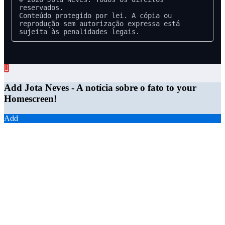
reservados.  

Conteúdo protegido por lei. A cópia ou 
reprodução sem autorização expressa está 
sujeita às penalidades legais.
Add Jota Neves - A notícia sobre o fato to your
Homescreen!
Add