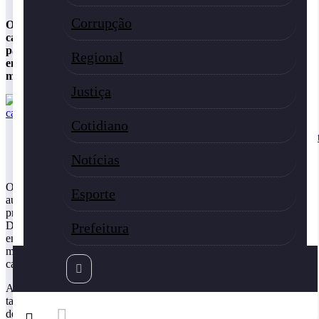
Corrupção
O casal adamantinense foi encontrado com os corpos
carbonizados e abraçados. Existia suspeita inicial de crime
passional. Mas, um tio do rapaz revelou que existiria um atrito
Regional
entre o casal e um morador da cidade, localizada na
microrregião de Tupã.
Justiça
Cotidiano
Notícias
(Foto: Ricardo Marquesi/Arquivo Pessoal)
O indicio pode apontar para uma eventual vingança. O autor ou
Esporte
autores dos crimes os praticaram possivelmente de forma
premeditada e com requintes de crueldade. O casal adamantinense
Daniel Pozzetti, 28 anos e Larissa Rossi Auresco, 21 anos, foi
Prefeitura
encontrado carbonizado em Parapuã. Os corpos estavam abraçados,
mas acredita-se que já estavam desacordados quando foram
carbonizados.
A presunção se faz pelo sinal de que foram arrastados do carro que
também estava queimado até o local onde foram encontrados. A
denúncia chegou à Polícia através de uma testemunha que