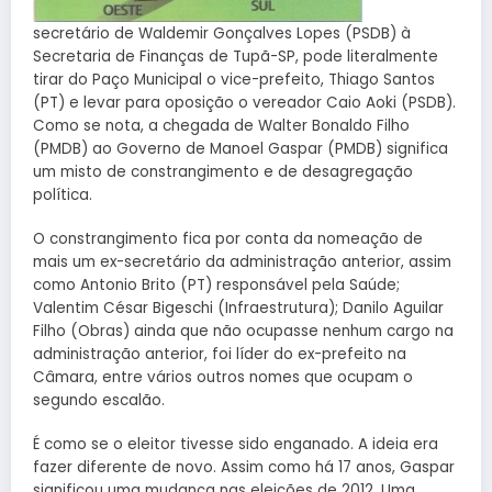
secretário de Waldemir Gonçalves Lopes (PSDB) à
Secretaria de Finanças de Tupã-SP, pode literalmente
tirar do Paço Municipal o vice-prefeito, Thiago Santos
(PT) e levar para oposição o vereador Caio Aoki (PSDB).
Como se nota, a chegada de Walter Bonaldo Filho
(PMDB) ao Governo de Manoel Gaspar (PMDB) significa
um misto de constrangimento e de desagregação
política.
O constrangimento fica por conta da nomeação de
mais um ex-secretário da administração anterior, assim
como Antonio Brito (PT) responsável pela Saúde;
Valentim César Bigeschi (Infraestrutura); Danilo Aguilar
Filho (Obras) ainda que não ocupasse nenhum cargo na
administração anterior, foi líder do ex-prefeito na
Câmara, entre vários outros nomes que ocupam o
segundo escalão.
É como se o eleitor tivesse sido enganado. A ideia era
fazer diferente de novo. Assim como há 17 anos, Gaspar
significou uma mudança nas eleições de 2012. Uma