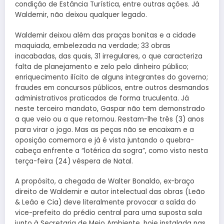
condição de Estância Turística, entre outras ações. Já
Waldemir, não deixou qualquer legado.
Waldemir deixou além das praças bonitas e a cidade
maquiada, embelezada na verdade; 33 obras
inacabadas, das quais, 31 irregulares, o que caracteriza
falta de planejamento e zelo pelo dinheiro público;
enriquecimento ilícito de alguns integrantes do governo;
fraudes em concursos públicos, entre outros desmandos
administrativos praticados de forma truculenta. Já
neste terceiro mandato, Gaspar não tem demonstrado
a que veio ou a que retornou. Restam-lhe três (3) anos
para virar o jogo. Mas as peças não se encaixam e a
oposição comemora e já é vista juntando o quebra-
cabeça enfrente a “lotérica da sogra”, como visto nesta
terça-feira (24) véspera de Natal.
A propósito, a chegada de Walter Bonaldo, ex-braço
direito de Waldemir e autor intelectual das obras (Leão
& Leão e Cia) deve literalmente provocar a saída do
vice-prefeito do prédio central para uma suposta sala
junto à Secretaria de Meio Ambiente, hoje instalada nas