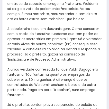
em troca do suposto emprego na Prefeitura. Waldemir
só exigia o voto do parlamentar/motorista. Votou
comigo, é meu motorista, meu vereador e tem direito
até às horas extras sem trabalhar. Que beleza.
A cabeleireira ficou em desvantagem. Como concorrer
com o chefe do Executivo tupãense que tem poder de
aprovar as secretárias em primeiro lugar? Só o vereador
Antonio Alves de Souza, “Ribeirão” (PP) consegue essa
façanha. A cabeleireira coitada foi detida e responde a
processo. Já o prefeito, gozou na comissão de
Sindicância e de Processo Administrativo.
A única verdade confessada foi que Valdir Bagaço era
fantasma. Tão fantasma quanto os empregos da
cabeleireira. Só iria ganhar. A diferença é que os
contratados de Waldemir enchem o bolso e da outra
parte nada. Pagaram para “trabalhar”, num emprego
fantasma.
Já o prefeito, contemplava seu parceiro do balcão de