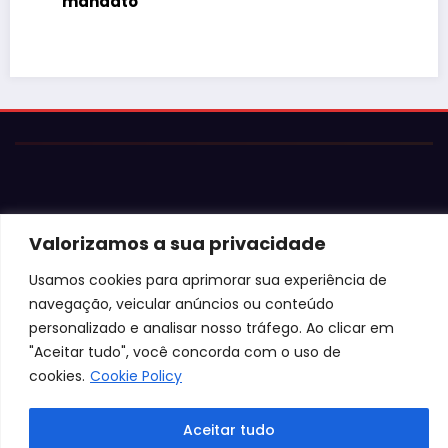
mandato
Valorizamos a sua privacidade
© 2026 Jota Neves. Todos os direitos reservados.  

Usamos cookies para aprimorar sua experiência de
Conteúdo protegido por lei. A cópia ou reprodução sem 
navegação, veicular anúncios ou conteúdo
autorização expressa está sujeita às penalidades 
personalizado e analisar nosso tráfego. Ao clicar em
legais.
"Aceitar tudo", você concorda com o uso de
cookies.
Cookie Policy
Aceitar tudo