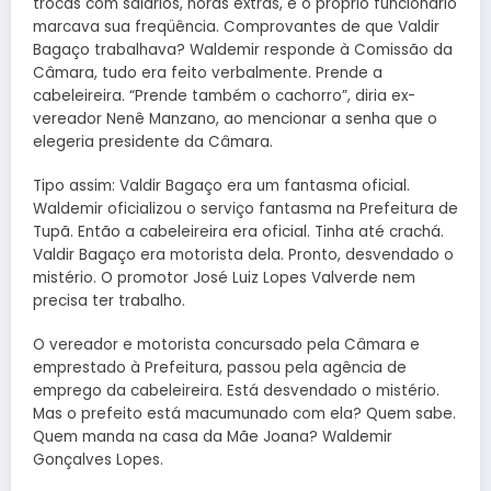
trocas com salários, horas extras, e o próprio funcionário
marcava sua freqüência. Comprovantes de que Valdir
Bagaço trabalhava? Waldemir responde à Comissão da
Câmara, tudo era feito verbalmente. Prende a
cabeleireira. “Prende também o cachorro”, diria ex-
vereador Nenê Manzano, ao mencionar a senha que o
elegeria presidente da Câmara.
Tipo assim: Valdir Bagaço era um fantasma oficial.
Waldemir oficializou o serviço fantasma na Prefeitura de
Tupã. Então a cabeleireira era oficial. Tinha até crachá.
Valdir Bagaço era motorista dela. Pronto, desvendado o
mistério. O promotor José Luiz Lopes Valverde nem
precisa ter trabalho.
O vereador e motorista concursado pela Câmara e
emprestado à Prefeitura, passou pela agência de
emprego da cabeleireira. Está desvendado o mistério.
Mas o prefeito está macumunado com ela? Quem sabe.
Quem manda na casa da Mãe Joana? Waldemir
Gonçalves Lopes.