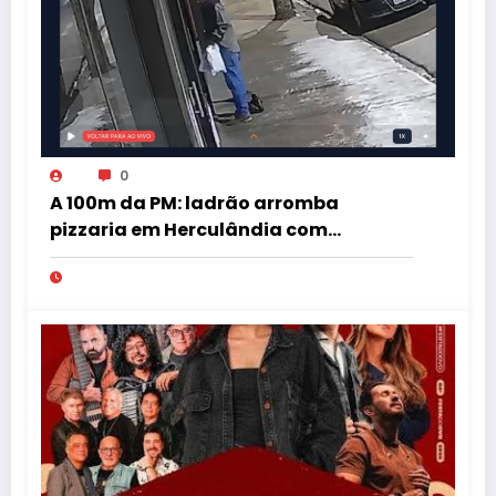
0
A 100m da PM: ladrão arromba
pizzaria em Herculândia com
patinete furtado