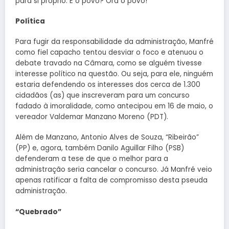
para si próprio. E o povo? Ora o povo!
Política
Para fugir da responsabilidade da administração, Manfré
como fiel capacho tentou desviar o foco e atenuou o
debate travado na Câmara, como se alguém tivesse
interesse político na questão. Ou seja, para ele, ninguém
estaria defendendo os interesses dos cerca de 1.300
cidadãos (as) que inscreveram para um concurso
fadado à imoralidade, como antecipou em 16 de maio, o
vereador Valdemar Manzano Moreno (PDT).
Além de Manzano, Antonio Alves de Souza, “Ribeirão”
(PP) e, agora, também Danilo Aguillar Filho (PSB)
defenderam a tese de que o melhor para a
administração seria cancelar o concurso. Já Manfré veio
apenas ratificar a falta de compromisso desta pseuda
administração.
“Quebrado”