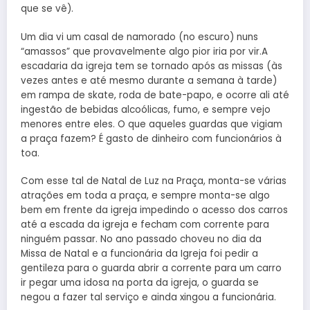
que se vê).
Um dia vi um casal de namorado (no escuro) nuns
“amassos” que provavelmente algo pior iria por vir.A
escadaria da igreja tem se tornado após as missas (às
vezes antes e até mesmo durante a semana à tarde)
em rampa de skate, roda de bate-papo, e ocorre ali até
ingestão de bebidas alcoólicas, fumo, e sempre vejo
menores entre eles. O que aqueles guardas que vigiam
a praça fazem? É gasto de dinheiro com funcionários à
toa.
Com esse tal de Natal de Luz na Praça, monta-se várias
atrações em toda a praça, e sempre monta-se algo
bem em frente da igreja impedindo o acesso dos carros
até a escada da igreja e fecham com corrente para
ninguém passar. No ano passado choveu no dia da
Missa de Natal e a funcionária da Igreja foi pedir a
gentileza para o guarda abrir a corrente para um carro
ir pegar uma idosa na porta da igreja, o guarda se
negou a fazer tal serviço e ainda xingou a funcionária.