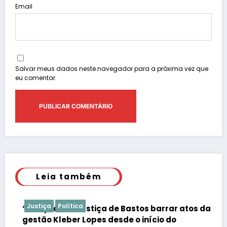
Email
Salvar meus dados neste navegador para a próxima vez que
eu comentar.
Leia também
Justiça
Política
“É de praxe”: Justiça de Bastos barrar atos da
gestão Kleber Lopes desde o início do