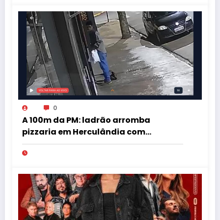
0
A 100m da PM: ladrão arromba
pizzaria em Herculândia com
patinete furtado