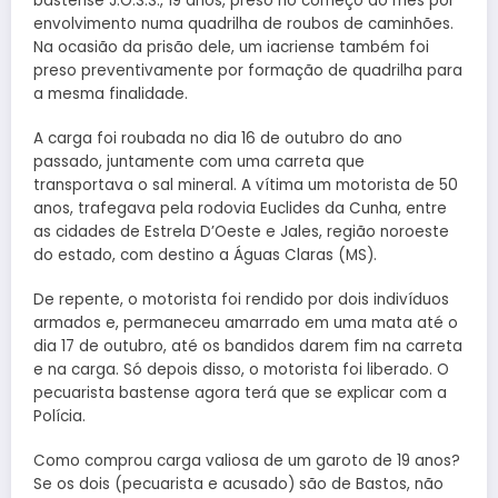
bastense J.O.S.S., 19 anos, preso no começo do mês por
envolvimento numa quadrilha de roubos de caminhões.
Na ocasião da prisão dele, um iacriense também foi
preso preventivamente por formação de quadrilha para
a mesma finalidade.
A carga foi roubada no dia 16 de outubro do ano
passado, juntamente com uma carreta que
transportava o sal mineral. A vítima um motorista de 50
anos, trafegava pela rodovia Euclides da Cunha, entre
as cidades de Estrela D’Oeste e Jales, região noroeste
do estado, com destino a Águas Claras (MS).
De repente, o motorista foi rendido por dois indivíduos
armados e, permaneceu amarrado em uma mata até o
dia 17 de outubro, até os bandidos darem fim na carreta
e na carga. Só depois disso, o motorista foi liberado. O
pecuarista bastense agora terá que se explicar com a
Polícia.
Como comprou carga valiosa de um garoto de 19 anos?
Se os dois (pecuarista e acusado) são de Bastos, não