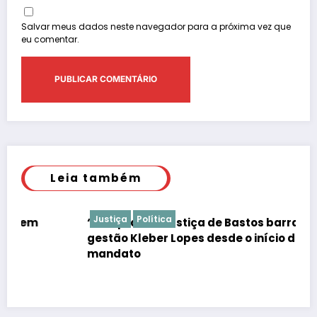
Salvar meus dados neste navegador para a próxima vez que
eu comentar.
Leia também
Justiça
Política
“É de praxe”: Justiça de Bastos barrar atos da
gestão Kleber Lopes desde o início do
mandato