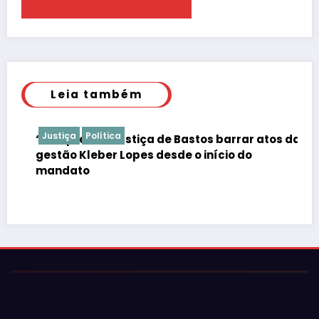
Leia também
Justiça
Política
“É de praxe”: Justiça de Bastos barrar atos da
gestão Kleber Lopes desde o início do
mandato