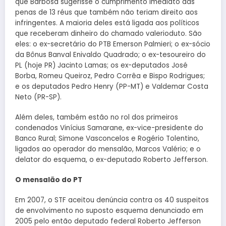
que Barbosa sugerisse o cumprimento imediato das
penas de 13 réus que também não teriam direito aos
infringentes. A maioria deles está ligada aos políticos
que receberam dinheiro do chamado valerioduto. São
eles: o ex-secretário do PTB Emerson Palmieri; o ex-sócio
da Bônus Banval Enivaldo Quadrado; o ex-tesoureiro do
PL (hoje PR) Jacinto Lamas; os ex-deputados José
Borba, Romeu Queiroz, Pedro Corrêa e Bispo Rodrigues;
e os deputados Pedro Henry (PP-MT) e Valdemar Costa
Neto (PR-SP).
Além deles, também estão no rol dos primeiros
condenados Vinícius Samarane, ex-vice-presidente do
Banco Rural; Simone Vasconcelos e Rogério Tolentino,
ligados ao operador do mensalão, Marcos Valério; e o
delator do esquema, o ex-deputado Roberto Jefferson.
O mensalão do PT
​​​Em 2007, o STF aceitou denúncia contra os 40 suspeitos
de envolvimento no suposto esquema denunciado em
2005 pelo então deputado federal Roberto Jefferson