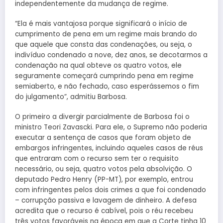
independentemente da mudança de regime.
“Ela é mais vantajosa porque significará o início de
cumprimento de pena em um regime mais brando do
que aquele que consta das condenações, ou seja, o
indivíduo condenado a nove, dez anos, se decotarmos a
condenação na qual obteve os quatro votos, ele
seguramente começará cumprindo pena em regime
semiaberto, e não fechado, caso esperássemos o fim
do julgamento”, admitiu Barbosa.
O primeiro a divergir parcialmente de Barbosa foi o
ministro Teori Zavascki. Para ele, o Supremo não poderia
executar a sentença de casos que foram objeto de
embargos infringentes, incluindo aqueles casos de réus
que entraram com o recurso sem ter o requisito
necessário, ou seja, quatro votos pela absolvição. O
deputado Pedro Henry (PP-MT), por exemplo, entrou
com infringentes pelos dois crimes a que foi condenado
– corrupção passiva e lavagem de dinheiro. A defesa
acredita que o recurso é cabível, pois o réu recebeu
três votos favoráveis na época em que a Corte tinha 10