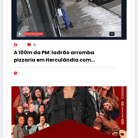
0
A 100m da PM: ladrão arromba
pizzaria em Herculândia com
patinete furtado