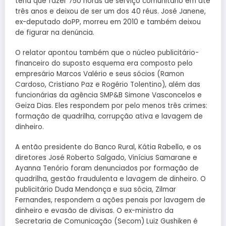
teria que fazer 750 horas de serviço comunitário em até
três anos e deixou de ser um dos 40 réus. José Janene,
ex-deputado doPP, morreu em 2010 e também deixou
de figurar na denúncia.
O relator apontou também que o núcleo publicitário-
financeiro do suposto esquema era composto pelo
empresário Marcos Valério e seus sócios (Ramon
Cardoso, Cristiano Paz e Rogério Tolentino), além das
funcionárias da agência SMP&B Simone Vasconcelos e
Geiza Dias. Eles respondem por pelo menos três crimes:
formação de quadrilha, corrupção ativa e lavagem de
dinheiro.
A então presidente do Banco Rural, Kátia Rabello, e os
diretores José Roberto Salgado, Vinícius Samarane e
Ayanna Tenório foram denunciados por formação de
quadrilha, gestão fraudulenta e lavagem de dinheiro. O
publicitário Duda Mendonça e sua sócia, Zilmar
Fernandes, respondem a ações penais por lavagem de
dinheiro e evasão de divisas. O ex-ministro da
Secretaria de Comunicação (Secom) Luiz Gushiken é