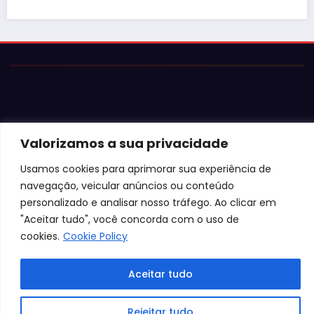
Valorizamos a sua privacidade
© 2026 Jota Neves. Todos os direitos reservados.  

Usamos cookies para aprimorar sua experiência de
Conteúdo protegido por lei. A cópia ou reprodução sem 
autorização expressa está sujeita às penalidades 
navegação, veicular anúncios ou conteúdo
legais.
personalizado e analisar nosso tráfego. Ao clicar em
"Aceitar tudo", você concorda com o uso de
cookies.
Cookie Policy
Aceitar tudo
Rejeitar tudo