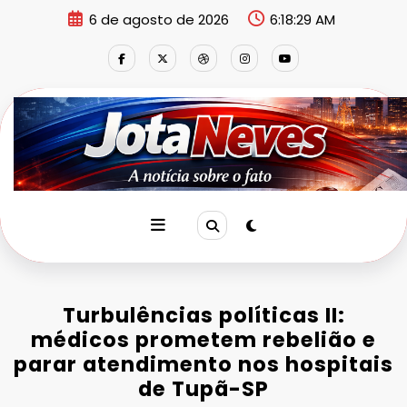
Pular
6 de agosto de 2026
6:18:29 AM
para
o
conteúdo
Turbulências políticas II:
médicos prometem rebelião e
parar atendimento nos hospitais
de Tupã-SP