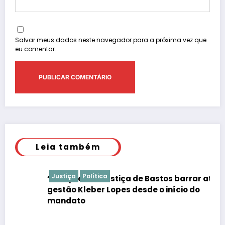
Salvar meus dados neste navegador para a próxima vez que
eu comentar.
Leia também
Justiça
Política
“É de praxe”: Justiça de Bastos barrar atos da
gestão Kleber Lopes desde o início do
mandato