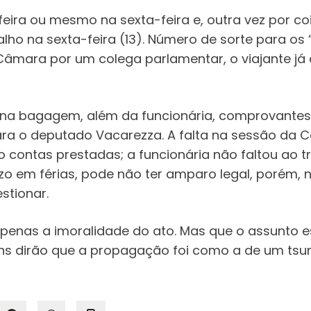
-feira ou mesmo na sexta-feira e, outra vez por coi
balho na sexta-feira (13). Número de sorte para os
 Câmara por um colega parlamentar, o viajante j
er na bagagem, além da funcionária, comprovantes
ara o deputado Vacarezza. A falta na sessão da
ão contas prestadas; a funcionária não faltou ao t
o em férias, pode não ter amparo legal, porém, n
stionar.
a apenas a imoralidade do ato. Mas que o assunto
uns dirão que a propagação foi como a de um tsu