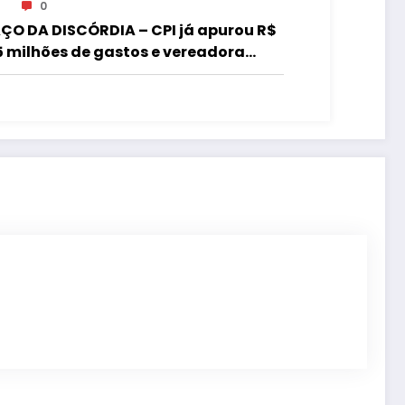
0
ÇO DA DISCÓRDIA – CPI já apurou R$
5 milhões de gastos e vereadora
de “acordo” para aprovar R$ 9,5
lhões