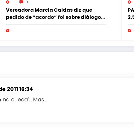
0
Vereadora Marcia Caldas diz que
PA
pedido de “acordo” foi sobre diálogo
2,
institucional
pe
mi
e 2011 16:34
m na cueca’… Mas…