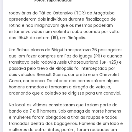
Fotos: Tupã Notícias
rodoviários do Tático Ostensivo (TOR) de Araçatuba
apreenderam dois indivíduos durante fiscalização de
rotina e não imaginavam que os mesmos poderiam
estar envolvidos num violento roubo ocorrido por volta
das 19h45 de ontem (19), em Rinópolis.
Um ônibus placas de Birigui transportava 26 passageiros
que iam fazer compras em Foz do Iguaçu (PR) e quando
transitava pela rodovia Assis Chateaubriand (SP-425) e
passava pelo trevo de Rinópolis foi interceptado por
dois veículos: Renault Scenic, cor preta e um Chevrolet
Corsa, cor branca. Do interior dos carros saíram alguns
homens armados e tomaram a direção do veículo,
ordenando que o coletivo se dirigisse para um canavial.
No local, as vítimas constataram que faziam parte do
bando de 7 a 8 homens. Sob ameaça de morte homens
e mulheres foram obrigados a tirar as roupas e todos
trancados dentro dos bagageiros. Homens de um lado e
mulheres de outro. Antes, porém, foram roubados em