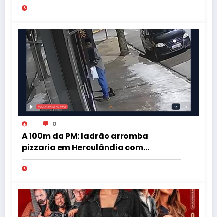
0
A 100m da PM: ladrão arromba
pizzaria em Herculândia com
patinete furtado