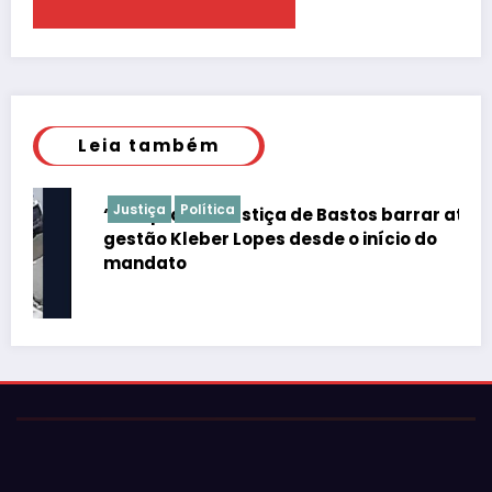
Leia também
Justiça
Política
“É de praxe”: Justiça de Bastos barrar atos da
gestão Kleber Lopes desde o início do
mandato