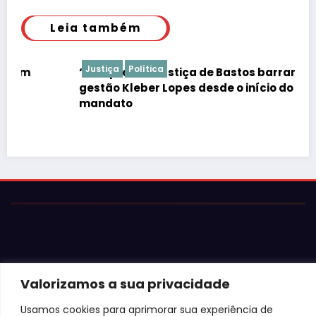
Leia também
Justiça
Política
“É de praxe”: Justiça de Bastos barrar atos da
gestão Kleber Lopes desde o início do
mandato
Valorizamos a sua privacidade
© 2026 Jota Neves. Todos os direitos reservados.  

Usamos cookies para aprimorar sua experiência de
Conteúdo protegido por lei. A cópia ou reprodução sem 