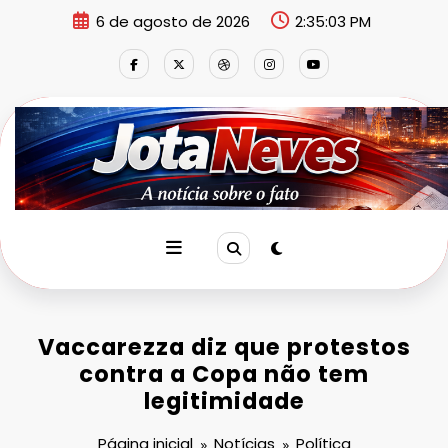
Pular
6 de agosto de 2026
2:35:03 PM
para
o
conteúdo
Vaccarezza diz que protestos
contra a Copa não tem
legitimidade
Página inicial
Notícias
Política