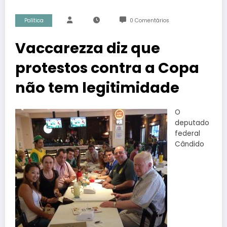
Política
0 Comentários
Vaccarezza diz que
protestos contra a Copa
não tem legitimidade
O
deputado
federal
Cândido