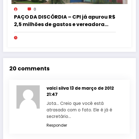
0
PAÇO DA DISCÓRDIA – CPI já apurou R$
2,5 milhões de gastos e vereadora
pede “acordo” para aprovar R$ 9,5
milhões
20 comments
valci silva
13 de março de 2012
21:47
Jota… Creio que você está
atrasado com o fato. Ele é já é
secretário…
Responder