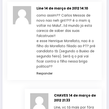
Line
14 de março de 2012 14:10
como assim?? Carlos Messas de
novo nao neh gnt!?!? é o msm q
voltar no Maluf…td mundo ja esta
careca de saber das suas
falcatruas!!
e esse Henrique Morellato, nao é o
filho do Morellato filiado ao PT? pré
candidato tb (segundo o Buxixo de
segunda feira). Será q o pai vai
ficar contra o filho nessa briga
politica??
Responder
CHAVES
14 de março de
2012 21:33
Line, vc tá mais por fóra