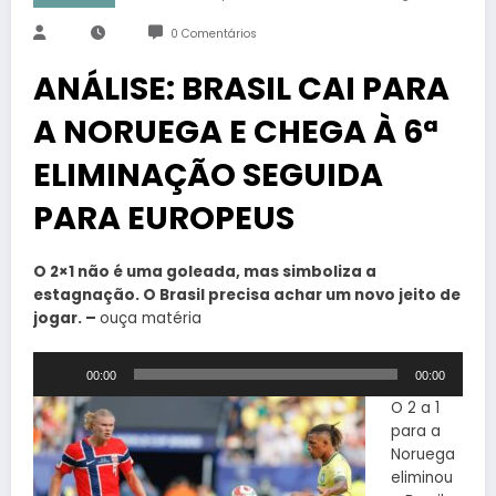
0 Comentários
ANÁLISE: BRASIL CAI PARA
A NORUEGA E CHEGA À 6ª
ELIMINAÇÃO SEGUIDA
PARA EUROPEUS
O 2×1 não é uma goleada, mas simboliza a
estagnação. O Brasil precisa achar um novo jeito de
jogar. –
ouça matéria
Tocador
00:00
00:00
de
áudio
O 2 a 1
para a
Noruega
eliminou