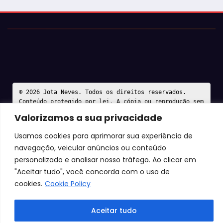
© 2026 Jota Neves. Todos os direitos reservados.  

Conteúdo protegido por lei. A cópia ou reprodução sem 
autorização expressa está sujeita às penalidades 
Valorizamos a sua privacidade
legais.
Usamos cookies para aprimorar sua experiência de
navegação, veicular anúncios ou conteúdo
personalizado e analisar nosso tráfego. Ao clicar em
"Aceitar tudo", você concorda com o uso de
cookies.
Cookie Policy
Aceitar tudo