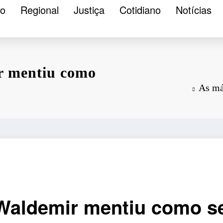
ão
Regional
Justiça
Cotidiano
Notícias
r mentiu como
As má
Waldemir mentiu como s