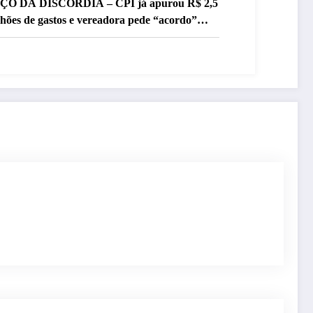
ÇO DA DISCÓRDIA – CPI já apurou R$ 2,5
lhões de gastos e vereadora pede “acordo”
ra aprovar R$ 9,5 milhões