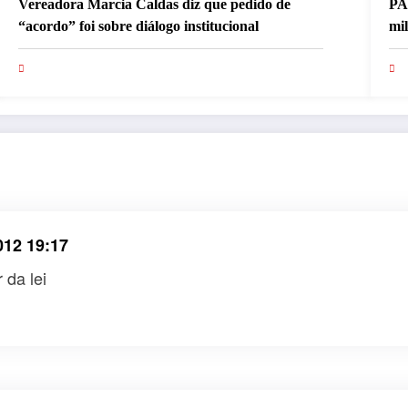
Vereadora Marcia Caldas diz que pedido de
PA
“acordo” foi sobre diálogo institucional
mi
pa
012 19:17
 da lei