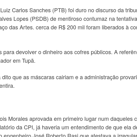
Luiz Carlos Sanches (PTB) foi duro no discurso da trib
alves Lopes (PSDB) de mentiroso contumaz na tentativa 
ço das Artes. cerca de R$ 200 mil foram liberados à cons
 para devolver o dinheiro aos cofres públicos. A referê
mador em Tupã.
 dito que as máscaras cairiam e a administração provaria
ntira.
ois Morales aprovada em primeiro lugar num daqueles 
elatório da CPI, já haveria um entendimento de que ela
 engenheiro José Roberto Rasi que atestava a irregula