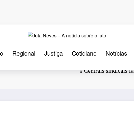
ão
Regional
Justiça
Cotidiano
Notícias
s e protestos
Centrais sindicais f