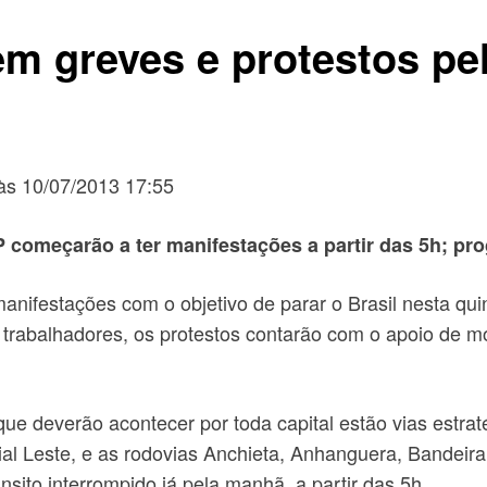
em greves e protestos pel
 às 10/07/2013 17:55
P começarão a ter manifestações a partir das 5h; pr
manifestações com o objetivo de parar o Brasil nesta qui
 trabalhadores, os protestos contarão com o apoio de m
ue deverão acontecer por toda capital estão vias estrat
ial Leste, e as rodovias Anchieta, Anhanguera, Bandeir
nsito interrompido já pela manhã, a partir das 5h.