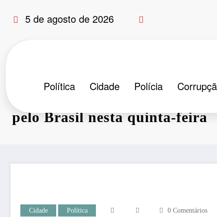
Pular
5 de agosto de 2026
para
o
conteúdo
Política
Cidade
Polícia
Corrupç
Centrais sindicais fazem greve
pelo Brasil nesta quinta-feira
Cidade
Política
0 Comentários