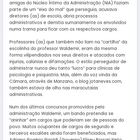
amigas do Núcleo Íntimo da Administração (NIA) faziam
parte de um “eixo do mal” que perseguia, acusava
diretores (as) de escola, abria processos
administrativos e demitia sumariamente os envolvidos
numa trama para ficar com os respectivos cargos.
Professores (as) que também não liam na “cartilha” da
escolinha do professor Waldemir, eram da mesma
forma vilipendiados nos seus direitos e atacados com
injurias, calúnias e difamações. O estilo perseguidor de
administrar nunca deu tanto “lucro” para clínicas de
psicologia e psiquiatria. Mas, além da voz vinda da
Câmara, através de Manzano, o blog jotaneves.com,
também estava de olho nas maracutaias
administrativas.
Num dos últimos concursos promovidos pela
administração Waldemir, um bando pretendia se
“aninhar” em cargos que poderiam ser de pessoas do
povo. Muitos ocupantes de cargos de segundo e
terceiros escalões ainda foram beneficiados, mas
Adriano Rogério Rigoldi (Governo) Eliseu Borsari Neto