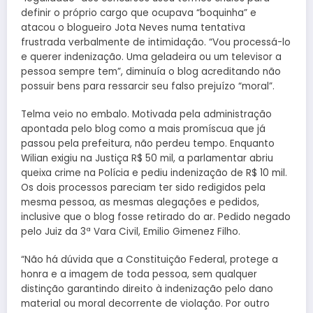
definir o próprio cargo que ocupava “boquinha” e
atacou o blogueiro Jota Neves numa tentativa
frustrada verbalmente de intimidação. “Vou processá-lo
e querer indenização. Uma geladeira ou um televisor a
pessoa sempre tem”, diminuía o blog acreditando não
possuir bens para ressarcir seu falso prejuízo “moral”.
Telma veio no embalo. Motivada pela administração
apontada pelo blog como a mais promíscua que já
passou pela prefeitura, não perdeu tempo. Enquanto
Wilian exigiu na Justiça R$ 50 mil, a parlamentar abriu
queixa crime na Polícia e pediu indenização de R$ 10 mil.
Os dois processos pareciam ter sido redigidos pela
mesma pessoa, as mesmas alegações e pedidos,
inclusive que o blog fosse retirado do ar. Pedido negado
pelo Juiz da 3ª Vara Civil, Emilio Gimenez Filho.
“Não há dúvida que a Constituição Federal, protege a
honra e a imagem de toda pessoa, sem qualquer
distinção garantindo direito à indenização pelo dano
material ou moral decorrente de violação. Por outro