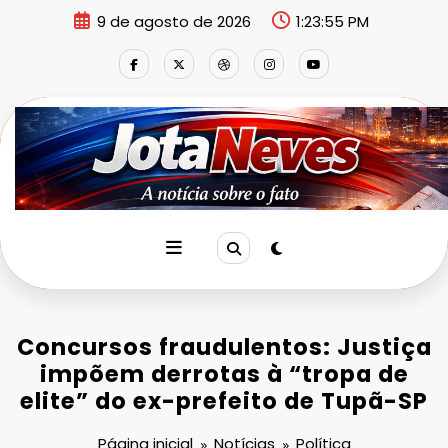
Pular
9 de agosto de 2026
1:23:56 PM
para
o
conteúdo
Concursos fraudulentos: Justiça
impõem derrotas à “tropa de
elite” do ex-prefeito de Tupã-SP
Página inicial
Notícias
Política