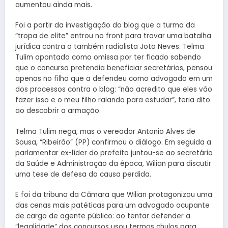
aumentou ainda mais.
Foi a partir da investigação do blog que a turma da
“tropa de elite” entrou no front para travar uma batalha
jurídica contra o também radialista Jota Neves. Telma
Tulim apontada como omissa por ter ficado sabendo
que o concurso pretendia beneficiar secretários, pensou
apenas no filho que a defendeu como advogado em um
dos processos contra o blog: “não acredito que eles vão
fazer isso e o meu filho ralando para estudar”, teria dito
ao descobrir a armação.
Telma Tulim nega, mas o vereador Antonio Alves de
Sousa, “Ribeirão” (PP) confirmou o diálogo. Em seguida a
parlamentar ex-líder do prefeito juntou-se ao secretário
da Saúde e Administração da época, Wilian para discutir
uma tese de defesa da causa perdida.
E foi da tribuna da Câmara que Wilian protagonizou uma
das cenas mais patéticas para um advogado ocupante
de cargo de agente público: ao tentar defender a
“legalidade” dos concursos usou termos chulos para