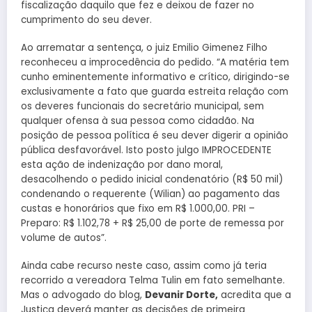
fiscalização daquilo que fez e deixou de fazer no
cumprimento do seu dever.
Ao arrematar a sentença, o juiz Emilio Gimenez Filho
reconheceu a improcedência do pedido. “A matéria tem
cunho eminentemente informativo e crítico, dirigindo-se
exclusivamente a fato que guarda estreita relação com
os deveres funcionais do secretário municipal, sem
qualquer ofensa à sua pessoa como cidadão. Na
posição de pessoa política é seu dever digerir a opinião
pública desfavorável. Isto posto julgo IMPROCEDENTE
esta ação de indenização por dano moral,
desacolhendo o pedido inicial condenatório (R$ 50 mil)
condenando o requerente (Wilian) ao pagamento das
custas e honorários que fixo em R$ 1.000,00. PRI –
Preparo: R$ 1.102,78 + R$ 25,00 de porte de remessa por
volume de autos”.
Ainda cabe recurso neste caso, assim como já teria
recorrido a vereadora Telma Tulin em fato semelhante.
Mas o advogado do blog,
Devanir Dorte,
acredita que a
Justiça deverá manter as decisões de primeira