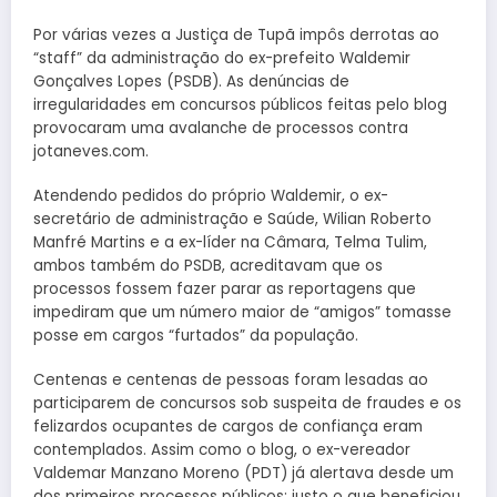
Por várias vezes a Justiça de Tupã impôs derrotas ao
“staff” da administração do ex-prefeito Waldemir
Gonçalves Lopes (PSDB). As denúncias de
irregularidades em concursos públicos feitas pelo blog
provocaram uma avalanche de processos contra
jotaneves.com.
Atendendo pedidos do próprio Waldemir, o ex-
secretário de administração e Saúde, Wilian Roberto
Manfré Martins e a ex-líder na Câmara, Telma Tulim,
ambos também do PSDB, acreditavam que os
processos fossem fazer parar as reportagens que
impediram que um número maior de “amigos” tomasse
posse em cargos “furtados” da população.
Centenas e centenas de pessoas foram lesadas ao
participarem de concursos sob suspeita de fraudes e os
felizardos ocupantes de cargos de confiança eram
contemplados. Assim como o blog, o ex-vereador
Valdemar Manzano Moreno (PDT) já alertava desde um
dos primeiros processos públicos: justo o que beneficiou