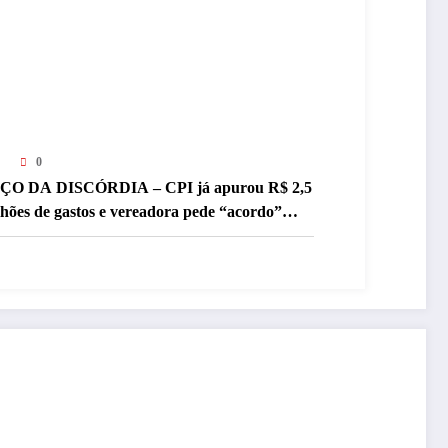
0
ÇO DA DISCÓRDIA – CPI já apurou R$ 2,5
lhões de gastos e vereadora pede “acordo”
ra aprovar R$ 9,5 milhões