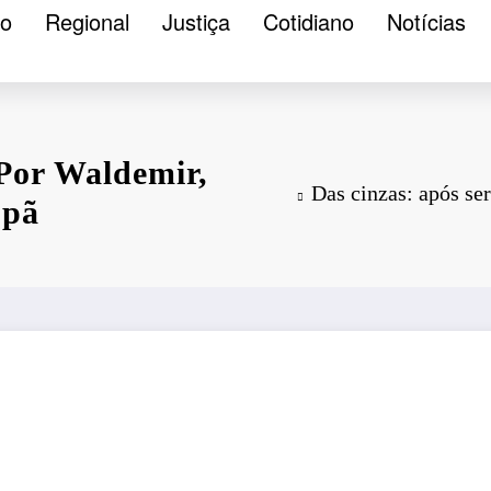
ão
Regional
Justiça
Cotidiano
Notícias
 Por Waldemir,
Das cinzas: após se
upã