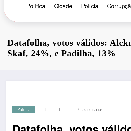
Política
Cidade
Polícia
Corrupç
Datafolha, votos válidos: Alc
Skaf, 24%, e Padilha, 13%
Política
0 Comentários
Datafolha, votos válid