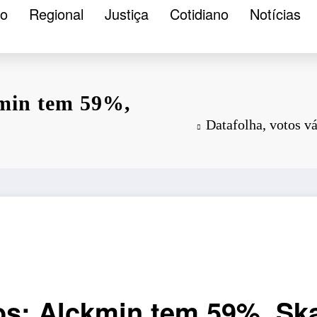
ão
Regional
Justiça
Cotidiano
Notícias
kmin tem 59%,
Datafolha, votos v
os: Alckmin tem 59%, Ska