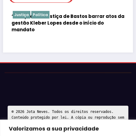
Justiça
Polícia
 de Bastos barrar atos da
Justiça barra Festa do O
desde o início do
falta de atestados de s
© 2026 Jota Neves. Todos os direitos reservados.  

Conteúdo protegido por lei. A cópia ou reprodução sem 
autorização expressa está sujeita às penalidades 
legais.
Valorizamos a sua privacidade