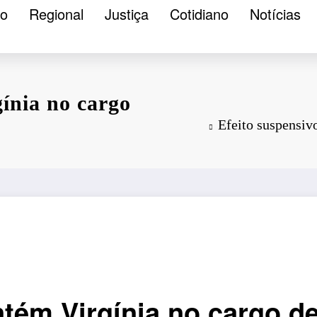
ão
Regional
Justiça
Cotidiano
Notícias
ínia no cargo
Efeito suspensiv
tém Virgínia no cargo de