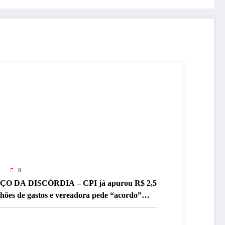
0
ÇO DA DISCÓRDIA – CPI já apurou R$ 2,5
lhões de gastos e vereadora pede “acordo”
ra aprovar R$ 9,5 milhões