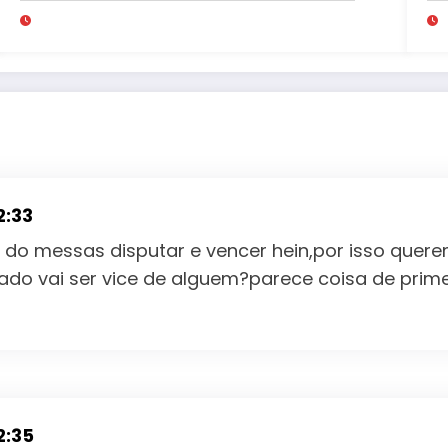
mi
2:33
o messas disputar e vencer hein,por isso querem 
ado vai ser vice de alguem?parece coisa de primei
2:35