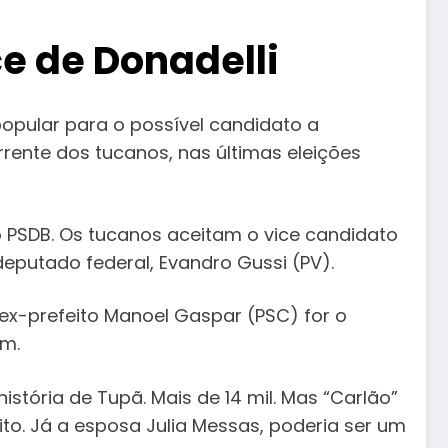
ce de Donadelli
popular para o possível candidato a
orrente dos tucanos, nas últimas eleições
o PSDB. Os tucanos aceitam o vice candidato
deputado federal, Evandro Gussi (PV).
 ex-prefeito Manoel Gaspar (PSC) for o
ém.
istória de Tupã. Mais de 14 mil. Mas “Carlão”
ito. Já a esposa Julia Messas, poderia ser um