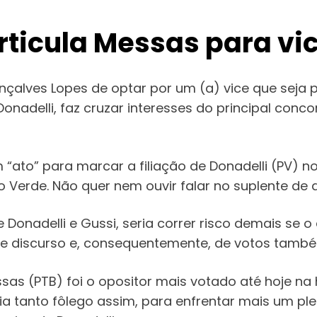
articula Messas para vi
nçalves Lopes de optar por um (a) vice que seja 
onadelli, faz cruzar interesses do principal conc
“ato” para marcar a filiação de Donadelli (PV) n
do Verde. Não quer nem ouvir falar no suplente de 
onadelli e Gussi, seria correr risco demais se o
 de discurso e, consequentemente, de votos tamb
sas (PTB) foi o opositor mais votado até hoje na h
a tanto fôlego assim, para enfrentar mais um ple