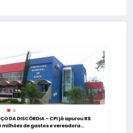
0
ÇO DA DISCÓRDIA – CPI já apurou R$
5 milhões de gastos e vereadora
de “acordo” para aprovar R$ 9,5