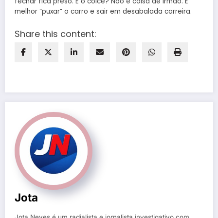
fechar fica preso. E o coice? Não é coisa de irmão. É
melhor “puxar” o carro e sair em desabalada carreira.
Share this content:
Jota
Jota Neves é um radialista e jornalista investigativo com