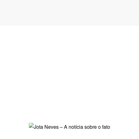
de em licitação
M
Comentários