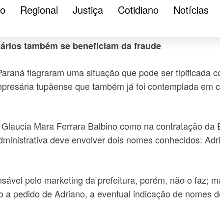
agra fraude em licitação 
ão
Regional
Justiça
Cotidiano
Notícias
etários também se beneficiam da fraude
Paraná flagraram uma situação que pode ser tipificada co
 empresária tupãense que também já foi contemplada em 
e Glaucia Mara Ferrara Balbino como na contratação da
ministrativa deve envolver dois nomes conhecidos: Adri
vel pelo marketing da prefeitura, porém, não o faz; m
o a pedido de Adriano, a eventual indicação de nomes 