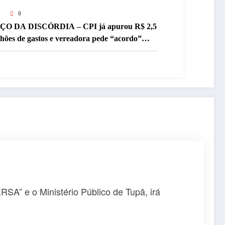
0
ÇO DA DISCÓRDIA – CPI já apurou R$ 2,5
lhões de gastos e vereadora pede “acordo”
ra aprovar R$ 9,5 milhões
A” e o Ministério Público de Tupã, irá