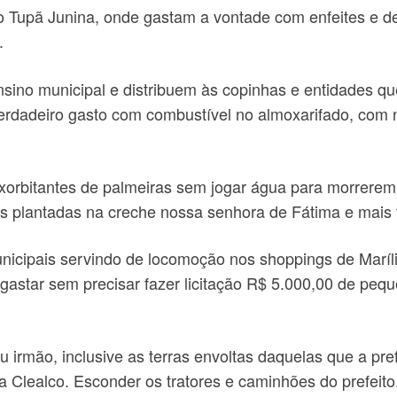
 Tupã Junina, onde gastam a vontade com enfeites e d
.
ino municipal e distribuem às copinhas e entidades qu
rdadeiro gasto com combustível no almoxarifado, com 
xorbitantes de palmeiras sem jogar água para morrere
s plantadas na creche nossa senhora de Fátima e mais 
icipais servindo de locomoção nos shoppings de Maríl
 gastar sem precisar fazer licitação R$ 5.000,00 de peq
irmão, inclusive as terras envoltas daquelas que a pref
a Clealco. Esconder os tratores e caminhões do prefeito