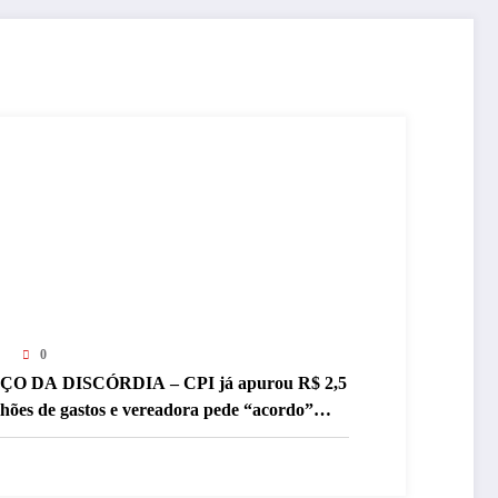
0
ÇO DA DISCÓRDIA – CPI já apurou R$ 2,5
lhões de gastos e vereadora pede “acordo”
ra aprovar R$ 9,5 milhões