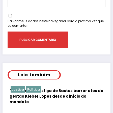
Salvar meus dados neste navegador para a próxima vez que
eu comentar.
Leia também
Justiça
Polícia
barrar atos da
Justiça barra Festa do Ovo em Basto
io do
falta de atestados de segurança