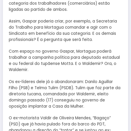
categoria dos trabalhadores (comerciários) estão
ligadas ao partido de ambos.
Assim, Gaspar poderia criar, por exemplo, a Secretaria
do Trabalho para Mortagua comandar e agir com o
Sindicato em benefício da sua categoria. E os demais
profissionais? É a pergunta que será feita.
Com espaço no governo Gaspar, Mortagua poderá
trabalhar a campanha política para deputado estadual
e ou federal do tupãense Motta. E o Waldemir? Ora, o
Waldemir.
Os ex-líderes dele já o abandonaram: Danilo Aguillar
Filho (PSB) e Telma Tulim (PSDB). Tulim que faz parte da
diretoria tucana, comandada por Waldemir, eleito
domingo passado (17) conseguiu no governo de
oposição implantar a Casa da Mulher.
O ex-motorista Valdir de Oliveira Mendes, “Bagaço”
(PSD) que já havia pulado fora do barco do PDT,
abandonou a direção do “trator” e se juntou ao ex-