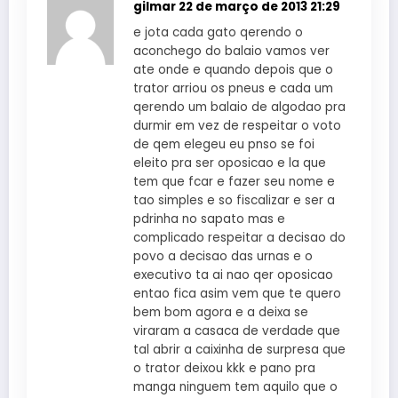
gilmar
22 de março de 2013 21:29
e jota cada gato qerendo o
aconchego do balaio vamos ver
ate onde e quando depois que o
trator arriou os pneus e cada um
qerendo um balaio de algodao pra
durmir em vez de respeitar o voto
de qem elegeu eu pnso se foi
eleito pra ser oposicao e la que
tem que fcar e fazer seu nome e
tao simples e so fiscalizar e ser a
pdrinha no sapato mas e
complicado respeitar a decisao do
povo a decisao das urnas e o
executivo ta ai nao qer oposicao
entao fica asim vem que te quero
bem bom agora e a deixa se
viraram a casaca de verdade que
tal abrir a caixinha de surpresa que
o trator deixou kkk e pano pra
manga ninguem tem aquilo que o