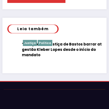
Leia também
Justiça
Política
“É de praxe”: Justiça de Bastos barrar atos da
gestão Kleber Lopes desde o início do
mandato