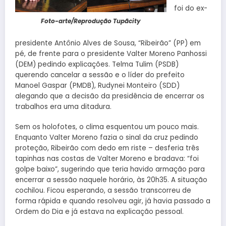
foi do ex-
Foto-arte/Reprodução Tupãcity
presidente Antônio Alves de Sousa, “Ribeirão” (PP) em
pé, de frente para o presidente Valter Moreno Panhossi
(DEM) pedindo explicações. Telma Tulim (PSDB)
querendo cancelar a sessão e o líder do prefeito
Manoel Gaspar (PMDB), Rudynei Monteiro (SDD)
alegando que a decisão da presidência de encerrar os
trabalhos era uma ditadura.
Sem os holofotes, o clima esquentou um pouco mais.
Enquanto Valter Moreno fazia o sinal da cruz pedindo
proteção, Ribeirão com dedo em riste – desferia três
tapinhas nas costas de Valter Moreno e bradava: “foi
golpe baixo”, sugerindo que teria havido armação para
encerrar a sessão naquele horário, às 20h35. A situação
cochilou. Ficou esperando, a sessão transcorreu de
forma rápida e quando resolveu agir, já havia passado a
Ordem do Dia e já estava na explicação pessoal.