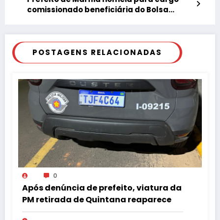
bingo
comissionado beneficiária do Bolsa
Família e dona de açougue
POSTAGENS RELACIONADAS
0
Após denúncia de prefeito, viatura da
PM retirada de Quintana reaparece