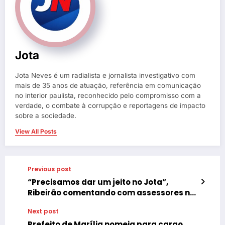
Jota
Jota Neves é um radialista e jornalista investigativo com
mais de 35 anos de atuação, referência em comunicação
no interior paulista, reconhecido pelo compromisso com a
verdade, o combate à corrupção e reportagens de impacto
sobre a sociedade.
View All Posts
Previous post
“Precisamos dar um jeito no Jota”,
Ribeirão comentando com assessores no
prédio da TV Câmara, possivelmente
Next post
após a publicação da matéria sobre a
falência da Liga com o fechamento do
Prefeito de Marília nomeia para cargo