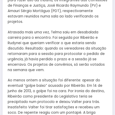
para fazer uso da tribuna, os integrantes das Comissões
de Finanças e Justiça, José Ricardo Raymundo (PV) e
Amauri Sérgio Mortágua (PDT), respectivamente
estavam reunidos numa sala ao lado verificando os
projetos.
Atrasada mais uma vez, Telma saiu em desabalada
carreira para o encontro. Foi seguida por Ribeirão e
Rudynei que queriam verificar o que estaria sendo
discutido. Resultado: quando os vereadores da situação
retornaram para a sessão para protocolar o pedido de
urgência, já havia perdido o prazo e a sessão já se
encerrava. Os projetos de convênios, só serão votados
na semana que vem.
Ao menos ontem a situação foi diferente: apesar do
eventual “golpe baixo” acusado por Ribeirão. Em 14 de
junho de 2013, o golpe foi na cara. Por ironia do destino,
Ribeirão como presidente do Legislativo teria se
precipitado num protocolo e deixou Valter para trás.
Insatisfeito Valter foi tirar satisfações e recebeu um
soco. De repente reagiu com um pontapé. A briga