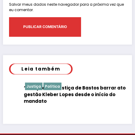
Salvar meus dados neste navegador para a próxima vez que
eu comentar.
Leia também
Justiça
Política
“É de praxe”: Justiça de Bastos barrar atos da
gestão Kleber Lopes desde o início do
mandato