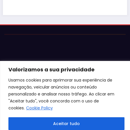
Valorizamos a sua privacidade
© 2026 Jota Neves. Todos os direitos reservados.  

Conteúdo protegido por lei. A cópia ou reprodução sem 
Usamos cookies para aprimorar sua experiência de
autorização expressa está sujeita às penalidades 
navegação, veicular anúncios ou conteúdo
legais.
personalizado e analisar nosso tráfego. Ao clicar em
"Aceitar tudo", você concorda com o uso de
cookies.
Cookie Policy
Aceitar tudo