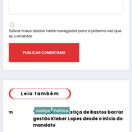
Salvar meus dados neste navegador para a próxima vez que
eu comentar.
Leia também
Justiça
Política
“É de praxe”: Justiça de Bastos barrar atos da
gestão Kleber Lopes desde o início do
mandato