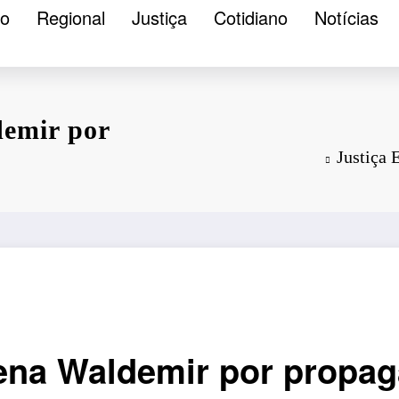
ão
Regional
Justiça
Cotidiano
Notícias
demir por
Justiça 
dena Waldemir por propag