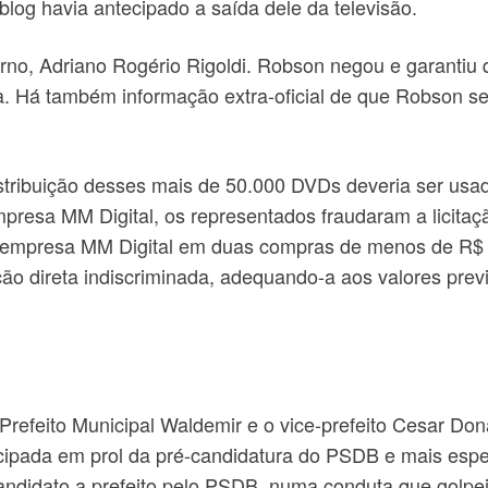
log havia antecipado a saída dele da televisão.
verno, Adriano Rogério Rigoldi. Robson negou e garantiu 
a. Há também informação extra-oficial de que Robson se
stribuição desses mais de 50.000 DVDs deveria ser usa
presa MM Digital, os representados fraudaram a licitaç
a empresa MM Digital em duas compras de menos de R
ção direta indiscriminada, adequando-a aos valores prev
refeito Municipal Waldemir e o vice-prefeito Cesar Don
ecipada em prol da pré-candidatura do PSDB e mais espe
andidato a prefeito pelo PSDB, numa conduta que golpeia