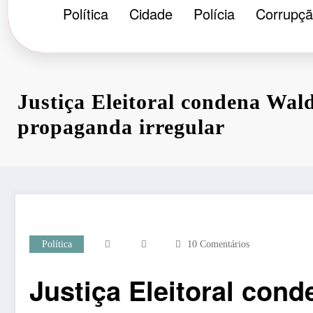
Política
Cidade
Polícia
Corrupç
Justiça Eleitoral condena Wal
propaganda irregular
Política
10 Comentários
Justiça Eleitoral con