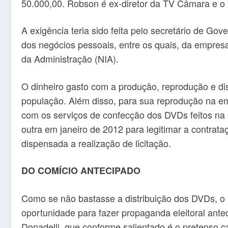
50.000,00. Robson é ex-diretor da TV Câmara e o b
A exigência teria sido feita pelo secretário de Go
dos negócios pessoais, entre os quais, da empres
da Administração (NIA).
O dinheiro gasto com a produção, reprodução e di
população. Além disso, para sua reprodução na em
com os serviços de confecção dos DVDs feitos n
outra em janeiro de 2012 para legitimar a contrata
dispensada a realização de licitação.
DO COMÍCIO ANTECIPADO
Como se não bastasse a distribuição dos DVDs, o P
oportunidade para fazer propaganda eleitoral ant
Donadelli, que conforme salientado é o pretenso c