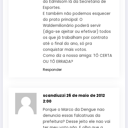
do Edmilsom lá da Secretaria de
Esportes.
E também não podemos esquecer
do prato principal: O
Waldemilionário poderá servir
(diga-se ajeitar ou efetivar) todos
os que já trabalham por contrato
até o final do ano, só pra
conquistar mais votos.
Como diz a nossa amiga: TÔ CERTA
OU TÔ ERRADA?
Responder
scandiuzzi
26 de maio de 2012
2:00
Porque o Marco da Dengue nao
denuncia essas falcatruas da
prefeitura? Desse jeito ele nao vai
ter meu voto não. E olha que a