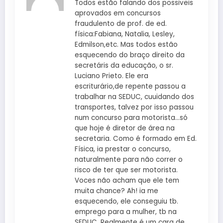
Todos estão falando dos possiveis
aprovados em concursos
fraudulento de prof. de ed.
física:Fabiana, Natalia, Lesley,
Edmilson,etc. Mas todos estão
esquecendo do braço direito da
secretáris da educação, o sr.
Luciano Prieto. Ele era
escriturário,de repente passou a
trabalhar na SEDUC, cuuidando dos
transportes, talvez por isso passou
num concurso para motorista…só
que hoje é diretor de área na
secretaria. Como é formado em Ed.
Física, ia prestar o concurso,
naturalmente para não correr o
risco de ter que ser motorista.
Voces não acham que ele tem
muita chance? Ah! ia me
esquecendo, ele conseguiu tb.
emprego para a mulher, tb na
SEDUC. Realmente é um cara de