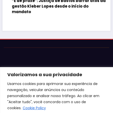
“É de praxe”: Justiça de Bastos barrar atos da
gestão Kleber Lopes desde o início do
mandato
Valorizamos a sua privacidade
© 2026 Jota Neves. Todos os direitos reservados.  

Usamos cookies para aprimorar sua experiência de
Conteúdo protegido por lei. A cópia ou reprodução sem 
navegação, veicular anúncios ou conteúdo
autorização expressa está sujeita às penalidades 
legais.
personalizado e analisar nosso tráfego. Ao clicar em
"Aceitar tudo", você concorda com o uso de
cookies.
Cookie Policy